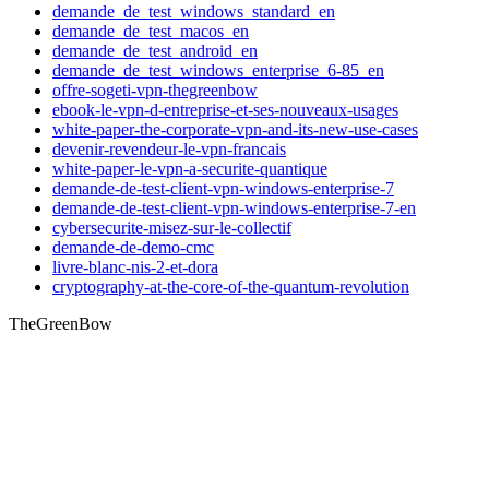
demande_de_test_windows_standard_en
demande_de_test_macos_en
demande_de_test_android_en
demande_de_test_windows_enterprise_6-85_en
offre-sogeti-vpn-thegreenbow
ebook-le-vpn-d-entreprise-et-ses-nouveaux-usages
white-paper-the-corporate-vpn-and-its-new-use-cases
devenir-revendeur-le-vpn-francais
white-paper-le-vpn-a-securite-quantique
demande-de-test-client-vpn-windows-enterprise-7
demande-de-test-client-vpn-windows-enterprise-7-en
cybersecurite-misez-sur-le-collectif
demande-de-demo-cmc
livre-blanc-nis-2-et-dora
cryptography-at-the-core-of-the-quantum-revolution
TheGreenBow