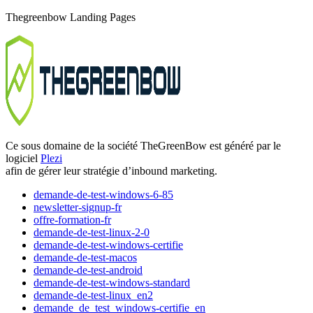
Thegreenbow Landing Pages
Ce sous domaine de la société TheGreenBow est généré par le
logiciel
Plezi
afin de gérer leur stratégie d’inbound marketing.
demande-de-test-windows-6-85
newsletter-signup-fr
offre-formation-fr
demande-de-test-linux-2-0
demande-de-test-windows-certifie
demande-de-test-macos
demande-de-test-android
demande-de-test-windows-standard
demande-de-test-linux_en2
demande_de_test_windows-certifie_en